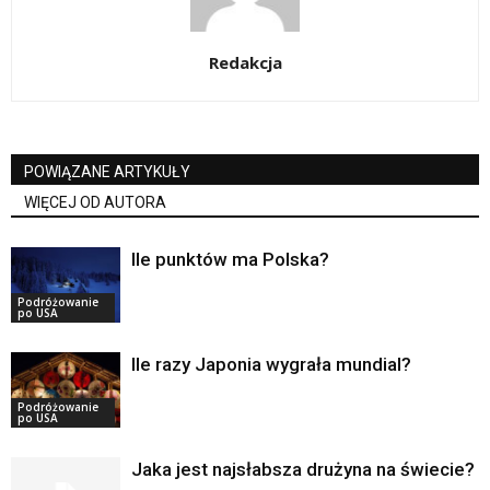
Redakcja
POWIĄZANE ARTYKUŁY
WIĘCEJ OD AUTORA
Ile punktów ma Polska?
Podróżowanie
po USA
Ile razy Japonia wygrała mundial?
Podróżowanie
po USA
Jaka jest najsłabsza drużyna na świecie?