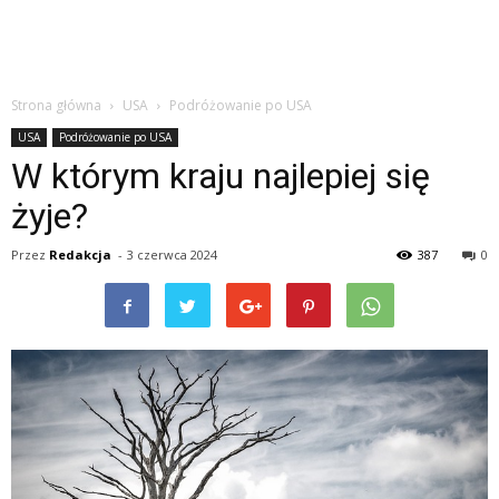
Strona główna
USA
Podróżowanie po USA
USA
Podróżowanie po USA
W którym kraju najlepiej się
żyje?
Przez
Redakcja
-
3 czerwca 2024
387
0