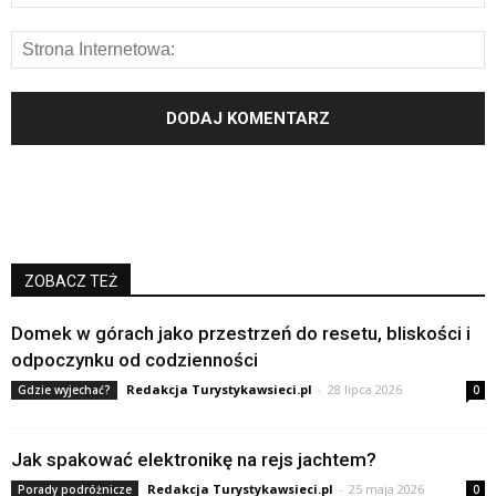
ZOBACZ TEŻ
Domek w górach jako przestrzeń do resetu, bliskości i
odpoczynku od codzienności
Redakcja Turystykawsieci.pl
-
28 lipca 2026
Gdzie wyjechać?
0
Jak spakować elektronikę na rejs jachtem?
Redakcja Turystykawsieci.pl
-
25 maja 2026
Porady podróżnicze
0