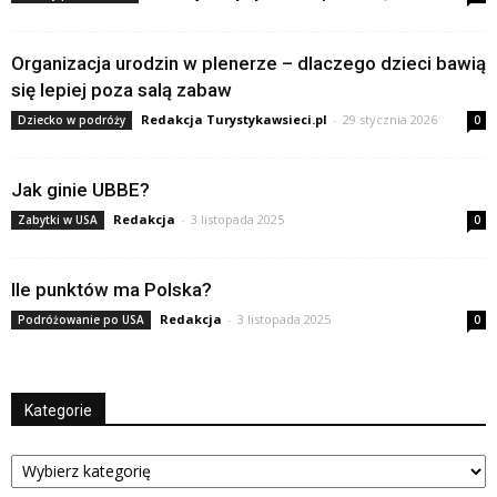
Organizacja urodzin w plenerze – dlaczego dzieci bawią
się lepiej poza salą zabaw
Redakcja Turystykawsieci.pl
-
29 stycznia 2026
Dziecko w podróży
0
Jak ginie UBBE?
Redakcja
-
3 listopada 2025
Zabytki w USA
0
Ile punktów ma Polska?
Redakcja
-
3 listopada 2025
Podróżowanie po USA
0
Kategorie
Kategorie