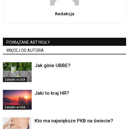
Redakcja
POWIĄZANE ARTYKUŁY
WIĘCEJ OD AUTORA
Jak ginie UBBE?
Zabytki w USA
Jaki to kraj HR?
Zabytki w USA
Kto ma największe PKB na świecie?