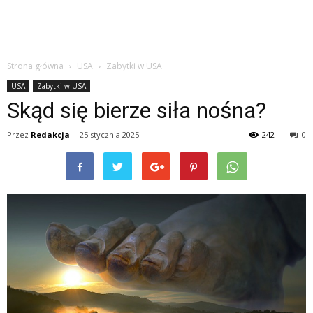
Strona główna
USA
Zabytki w USA
USA
Zabytki w USA
Skąd się bierze siła nośna?
Przez
Redakcja
-
25 stycznia 2025
242
0