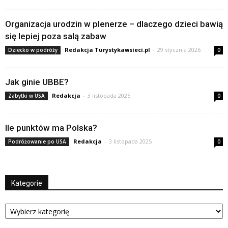
Organizacja urodzin w plenerze – dlaczego dzieci bawią
się lepiej poza salą zabaw
Redakcja Turystykawsieci.pl
-
29 stycznia 2026
Dziecko w podróży
0
Jak ginie UBBE?
Redakcja
-
3 listopada 2025
Zabytki w USA
0
Ile punktów ma Polska?
Redakcja
-
3 listopada 2025
Podróżowanie po USA
0
Kategorie
Kategorie