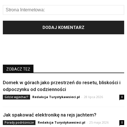
ZOBACZ TEŻ
Domek w górach jako przestrzeń do resetu, bliskości i
odpoczynku od codzienności
Redakcja Turystykawsieci.pl
-
28 lipca 2026
Gdzie wyjechać?
0
Jak spakować elektronikę na rejs jachtem?
Redakcja Turystykawsieci.pl
-
25 maja 2026
Porady podróżnicze
0