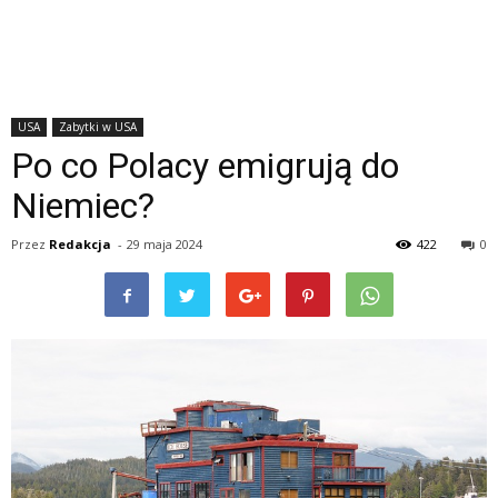
USA
Zabytki w USA
Po co Polacy emigrują do
Niemiec?
Przez
Redakcja
-
29 maja 2024
422
0