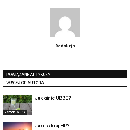
Redakcja
POWIĄZANE ARTYKUŁY
WIĘCEJ OD AUTORA
Jak ginie UBBE?
Zabytki w USA
Jaki to kraj HR?