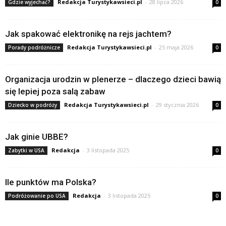
Redakcja Turystykawsieci.pl
-
28 lipca 2026
Gdzie wyjechać?
0
Jak spakować elektronikę na rejs jachtem?
Redakcja Turystykawsieci.pl
-
25 maja 2026
Porady podróżnicze
0
Organizacja urodzin w plenerze – dlaczego dzieci bawią
się lepiej poza salą zabaw
Redakcja Turystykawsieci.pl
-
29 stycznia 2026
Dziecko w podróży
0
Jak ginie UBBE?
Redakcja
-
3 listopada 2025
Zabytki w USA
0
Ile punktów ma Polska?
Redakcja
-
3 listopada 2025
Podróżowanie po USA
0