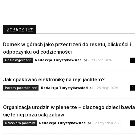
ZOBACZ TEŻ
Domek w górach jako przestrzeń do resetu, bliskości i
odpoczynku od codzienności
Redakcja Turystykawsieci.pl
-
28 lipca 2026
Gdzie wyjechać?
0
Jak spakować elektronikę na rejs jachtem?
Redakcja Turystykawsieci.pl
-
25 maja 2026
Porady podróżnicze
0
Organizacja urodzin w plenerze – dlaczego dzieci bawią
się lepiej poza salą zabaw
Redakcja Turystykawsieci.pl
-
29 stycznia 2026
Dziecko w podróży
0