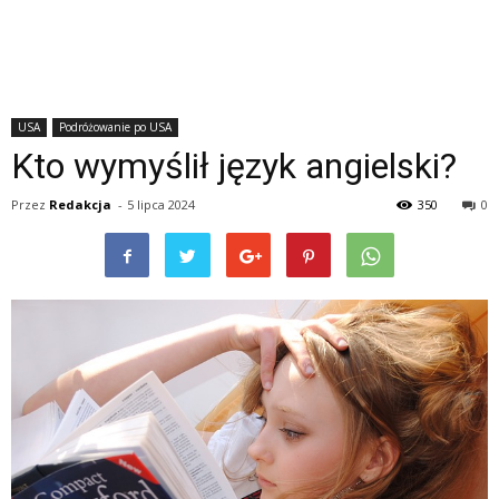
USA
Podróżowanie po USA
Kto wymyślił język angielski?
Przez
Redakcja
-
5 lipca 2024
350
0