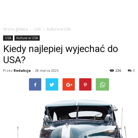
Strona główna
USA
Kultura w USA
USA
Kultura w USA
Kiedy najlepiej wyjechać do
USA?
Przez
Redakcja
-
28 marca 2025
236
0