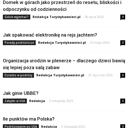
Domek w górach jako przestrzeń do resetu, bliskości i
odpoczynku od codzienności
Redakcja Turystykawsieci.pl
-
28 lipca 2026
Gdzie wyjechać?
0
Jak spakować elektronikę na rejs jachtem?
Redakcja Turystykawsieci.pl
-
25 maja 2026
Porady podróżnicze
0
Organizacja urodzin w plenerze – dlaczego dzieci bawią
się lepiej poza salą zabaw
Redakcja Turystykawsieci.pl
-
29 stycznia 2026
Dziecko w podróży
0
Jak ginie UBBE?
Redakcja
-
3 listopada 2025
Zabytki w USA
0
Ile punktów ma Polska?
Redakcja
-
3 listopada 2025
Podróżowanie po USA
0