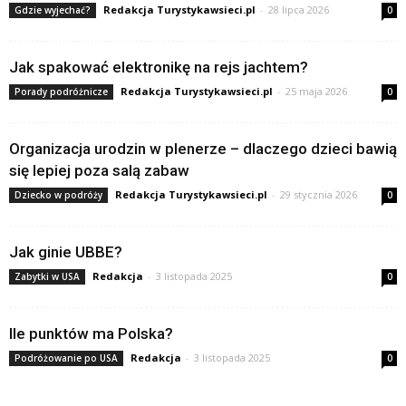
Redakcja Turystykawsieci.pl
-
28 lipca 2026
Gdzie wyjechać?
0
Jak spakować elektronikę na rejs jachtem?
Redakcja Turystykawsieci.pl
-
25 maja 2026
Porady podróżnicze
0
Organizacja urodzin w plenerze – dlaczego dzieci bawią
się lepiej poza salą zabaw
Redakcja Turystykawsieci.pl
-
29 stycznia 2026
Dziecko w podróży
0
Jak ginie UBBE?
Redakcja
-
3 listopada 2025
Zabytki w USA
0
Ile punktów ma Polska?
Redakcja
-
3 listopada 2025
Podróżowanie po USA
0