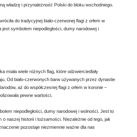
zną władzę i przynależność Polski do bloku wschodniego.
ciła do tradycyjnej biało-czerwonej flagi z orłem w
tóra jest symbolem niepodległości, dumy narodowej i
ka miała wiele różnych flag, które odzwierciedlały
 kraju. Od biało-czerwonych barw używanych przez dynastie
arodów, aż do współczesnej flagi z orłem w koronie –
bolizowała pewne wartości.
mbolem niepodległości, dumy narodowej i wolności. Jest to
o naszej historii i tożsamości. Niezależnie od tego, jak
ej znaczenie pozostaje niezmiennie ważne dla nas