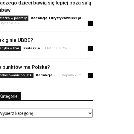
laczego dzieci bawią się lepiej poza salą
abaw
Redakcja Turystykawsieci.pl
-
ziecko w podróży
 stycznia 2026
0
ak ginie UBBE?
Redakcja
-
3 listopada 2025
abytki w USA
0
le punktów ma Polska?
Redakcja
-
3 listopada 2025
odróżowanie po USA
0
Kategorie
tegorie