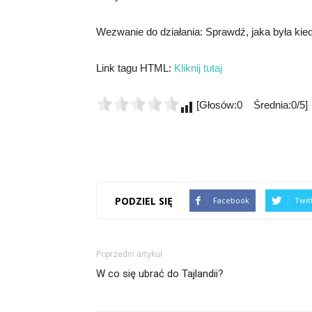
Wezwanie do działania: Sprawdź, jaka była kiedy
Link tagu HTML:
Kliknij tutaj
[Głosów:0 Średnia:0/5]
PODZIEL SIĘ
Facebook
Twit
Poprzedni artykuł
W co się ubrać do Tajlandii?