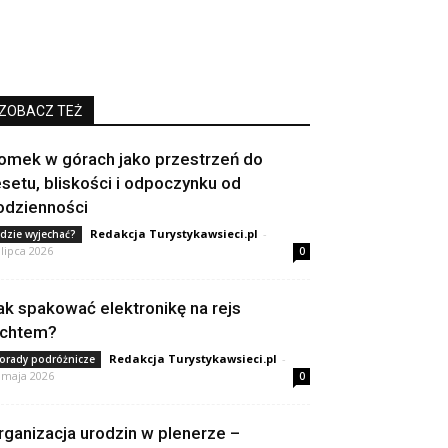
ZOBACZ TEŻ
omek w górach jako przestrzeń do
esetu, bliskości i odpoczynku od
odzienności
Redakcja Turystykawsieci.pl
-
dzie wyjechać?
 lipca 2026
0
ak spakować elektronikę na rejs
achtem?
Redakcja Turystykawsieci.pl
-
orady podróżnicze
 maja 2026
0
rganizacja urodzin w plenerze –