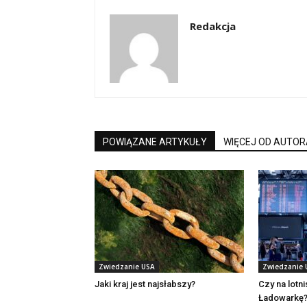
Redakcja
POWIĄZANE ARTYKUŁY
WIĘCEJ OD AUTOR
Zwiedzanie USA
Zwiedzanie 
Jaki kraj jest najsłabszy?
Czy na lotn
Ładowarkę