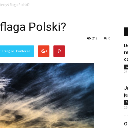
kiedyś flaga Polski?
flaga Polski?
218
0
D
ierkaj) na Twitterze
r
c
G
28
J
j
P
25
O