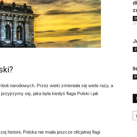
d
z
D
29
J
Z
ski?
I
P
boli narodowych. Przez wieki zmieniała się wiele razy, a
przyjrzymy się, jaka była kiedyś flaga Polski i jak
Ka
 historii, Polska nie miała jeszcze oficjalnej flagi