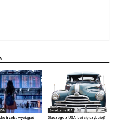
A
USA
Zwiedzanie USA
isku trzeba wyciągać
Dlaczego z USA leci się szybciej?
?