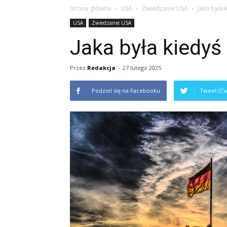
Strona główna
USA
Zwiedzanie USA
Jaka była 
USA
Zwiedzanie USA
Jaka była kiedyś 
Przez
Redakcja
-
27 lutego 2025
Podziel się na Facebooku
Tweet (Ćw