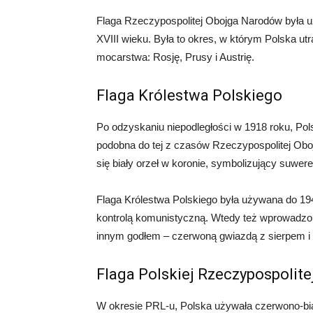
Flaga Rzeczypospolitej Obojga Narodów była u
XVIII wieku. Była to okres, w którym Polska utra
mocarstwa: Rosję, Prusy i Austrię.
Flaga Królestwa Polskiego
Po odzyskaniu niepodległości w 1918 roku, Pols
podobna do tej z czasów Rzeczypospolitej Obo
się biały orzeł w koronie, symbolizujący suwer
Flaga Królestwa Polskiego była używana do 1945
kontrolą komunistyczną. Wtedy też wprowadzono
innym godłem – czerwoną gwiazdą z sierpem i
Flaga Polskiej Rzeczypospolit
W okresie PRL-u, Polska używała czerwono-biał