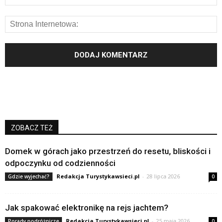
ZOBACZ TEŻ
Domek w górach jako przestrzeń do resetu, bliskości i
odpoczynku od codzienności
Redakcja Turystykawsieci.pl
-
28 lipca 2026
Gdzie wyjechać?
0
Jak spakować elektronikę na rejs jachtem?
Redakcja Turystykawsieci.pl
-
25 maja 2026
Porady podróżnicze
0