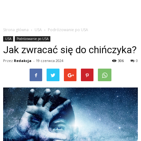
Strona główna
USA
Podróżowanie po USA
USA
Podróżowanie po USA
Jak zwracać się do chińczyka?
Przez
Redakcja
-
19 czerwca 2024
306
0