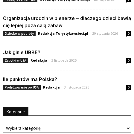
Organizacja urodzin w plenerze – dlaczego dzieci bawią
się lepiej poza salą zabaw
Redakcja Turystykawsieci.pl
-
29 stycznia 2026
Dziecko w podróży
0
Jak ginie UBBE?
Redakcja
-
3 listopada 2025
Zabytki w USA
0
Ile punktów ma Polska?
Redakcja
-
3 listopada 2025
Podróżowanie po USA
0
Kategorie
Kategorie