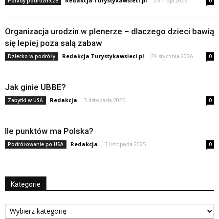
Redakcja Turystykawsieci.pl
-
25 maja 2026
Porady podróżnicze
0
Organizacja urodzin w plenerze – dlaczego dzieci bawią
się lepiej poza salą zabaw
Redakcja Turystykawsieci.pl
-
29 stycznia 2026
Dziecko w podróży
0
Jak ginie UBBE?
Redakcja
-
3 listopada 2025
Zabytki w USA
0
Ile punktów ma Polska?
Redakcja
-
3 listopada 2025
Podróżowanie po USA
0
Kategorie
Kategorie