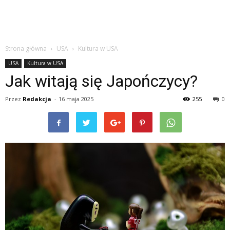
Strona główna
USA
Kultura w USA
USA
Kultura w USA
Jak witają się Japończycy?
Przez
Redakcja
-
16 maja 2025
255
0