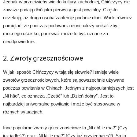
Jednak w przeciwieństwie do kultury zachodniej, Chińczycy nie
zawsze podają dłoń jako pierwszy gest powitalny. Często
oczekują, aż druga osoba zaoferuje podanie dłoni. Warto również
pamiętać, że podczas podawania dłoni należy unikać zbyt
mocnego uścisku, ponieważ może to być uznane za
nieodpowiednie.
2. Zwroty grzecznościowe
W jaki sposób Chińczycy witają się słownie? Istnieje wiele
zwrotów grzecznościowych, które są powszechnie używane
podczas powitania w Chinach. Jednym z najpopularniejszych jest
„Nǐ hǎo”, co oznacza „Cześć” lub „Dzień dobry”. Jest to
najbardziej uniwersalne powitanie i może być stosowane w
różnych sytuacjach.
Inne popularne zwroty grzecznościowe to „Nǐ chī le ma?” (Czy
już jadłeś?) oraz „Nǐ lái le ma?” (Czy już przyjechałeś?). Są to