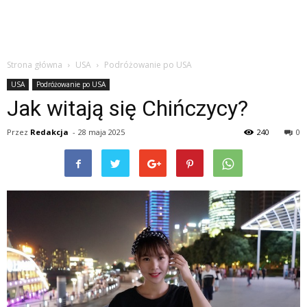
Strona główna
USA
Podróżowanie po USA
USA
Podróżowanie po USA
Jak witają się Chińczycy?
Przez
Redakcja
-
28 maja 2025
240
0