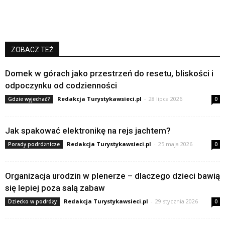
ZOBACZ TEŻ
Domek w górach jako przestrzeń do resetu, bliskości i
odpoczynku od codzienności
Redakcja Turystykawsieci.pl
-
28 lipca 2026
Gdzie wyjechać?
0
Jak spakować elektronikę na rejs jachtem?
Redakcja Turystykawsieci.pl
-
25 maja 2026
Porady podróżnicze
0
Organizacja urodzin w plenerze – dlaczego dzieci bawią
się lepiej poza salą zabaw
Redakcja Turystykawsieci.pl
-
29 stycznia 2026
Dziecko w podróży
0