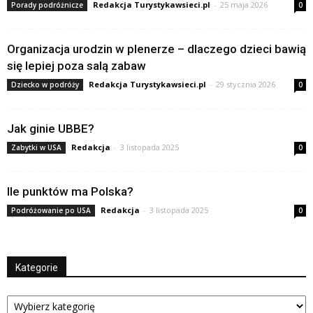
Redakcja Turystykawsieci.pl
-
25 maja 2026
Porady podróżnicze
0
Organizacja urodzin w plenerze – dlaczego dzieci bawią
się lepiej poza salą zabaw
Redakcja Turystykawsieci.pl
-
29 stycznia 2026
Dziecko w podróży
0
Jak ginie UBBE?
Redakcja
-
3 listopada 2025
Zabytki w USA
0
Ile punktów ma Polska?
Redakcja
-
3 listopada 2025
Podróżowanie po USA
0
Kategorie
Kategorie