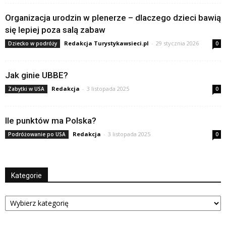
Organizacja urodzin w plenerze – dlaczego dzieci bawią
się lepiej poza salą zabaw
Redakcja Turystykawsieci.pl
-
29 stycznia 2026
Dziecko w podróży
0
Jak ginie UBBE?
Redakcja
-
3 listopada 2025
Zabytki w USA
0
Ile punktów ma Polska?
Redakcja
-
3 listopada 2025
Podróżowanie po USA
0
Kategorie
Kategorie