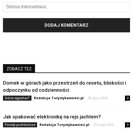
ZOBACZ TEŻ
Domek w górach jako przestrzeń do resetu, bliskości i
odpoczynku od codzienności
Redakcja Turystykawsieci.pl
-
28 lipca 2026
Gdzie wyjechać?
0
Jak spakować elektronikę na rejs jachtem?
Redakcja Turystykawsieci.pl
-
25 maja 2026
Porady podróżnicze
0