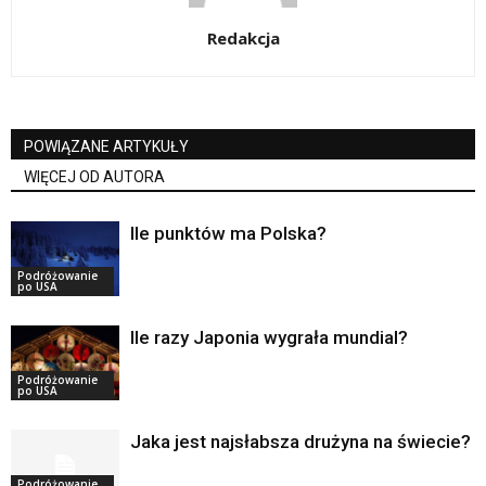
Redakcja
POWIĄZANE ARTYKUŁY
WIĘCEJ OD AUTORA
Ile punktów ma Polska?
Podróżowanie
po USA
Ile razy Japonia wygrała mundial?
Podróżowanie
po USA
Jaka jest najsłabsza drużyna na świecie?
Podróżowanie