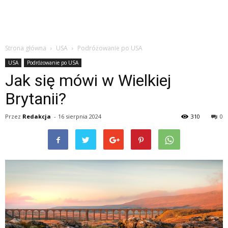
Strona główna
USA
Podróżowanie po USA
USA
Podróżowanie po USA
Jak się mówi w Wielkiej
Brytanii?
Przez
Redakcja
-
16 sierpnia 2024
310
0