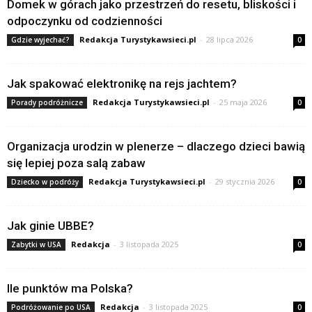
Domek w górach jako przestrzeń do resetu, bliskości i
odpoczynku od codzienności
Redakcja Turystykawsieci.pl
-
28 lipca 2026
Gdzie wyjechać?
0
Jak spakować elektronikę na rejs jachtem?
Redakcja Turystykawsieci.pl
-
25 maja 2026
Porady podróżnicze
0
Organizacja urodzin w plenerze – dlaczego dzieci bawią
się lepiej poza salą zabaw
Redakcja Turystykawsieci.pl
-
29 stycznia 2026
Dziecko w podróży
0
Jak ginie UBBE?
Redakcja
-
3 listopada 2025
Zabytki w USA
0
Ile punktów ma Polska?
Redakcja
-
3 listopada 2025
Podróżowanie po USA
0