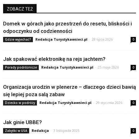
ZOBACZ TEŻ
Domek w górach jako przestrzeń do resetu, bliskości i
odpoczynku od codzienności
Redakcja Turystykawsieci.pl
-
28 lipca 2026
Gdzie wyjechać?
0
Jak spakować elektronikę na rejs jachtem?
Redakcja Turystykawsieci.pl
-
25 maja 2026
Porady podróżnicze
0
Organizacja urodzin w plenerze – dlaczego dzieci bawią
się lepiej poza salą zabaw
Redakcja Turystykawsieci.pl
-
29 stycznia 2026
Dziecko w podróży
0
Jak ginie UBBE?
Redakcja
-
3 listopada 2025
Zabytki w USA
0