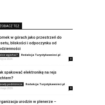
ZOBACZ TEŻ
omek w górach jako przestrzeń do
esetu, bliskości i odpoczynku od
odzienności
Redakcja Turystykawsieci.pl
-
dzie wyjechać?
 lipca 2026
0
ak spakować elektronikę na rejs
achtem?
Redakcja Turystykawsieci.pl
-
orady podróżnicze
 maja 2026
0
rganizacja urodzin w plenerze –