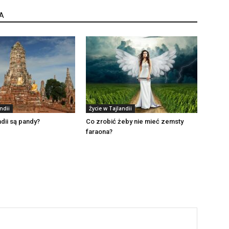
A
ndii
Życie w Tajlandii
ndii są pandy?
Co zrobić żeby nie mieć zemsty
faraona?