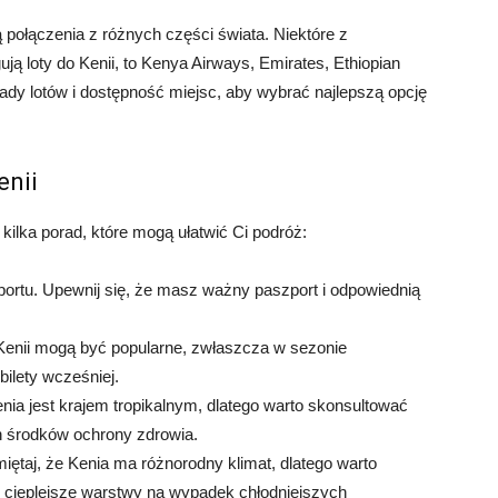
ują połączenia z różnych części świata. Niektóre z
gują loty do Kenii, to Kenya Airways, Emirates, Ethiopian
łady lotów i dostępność miejsc, aby wybrać najlepszą opcję
enii
ilka porad, które mogą ułatwić Ci podróż:
rtu. Upewnij się, że masz ważny paszport i odpowiednią
Kenii mogą być popularne, zwłaszcza w sezonie
ilety wcześniej.
nia jest krajem tropikalnym, dlatego warto skonsultować
h środków ochrony zdrowia.
iętaj, że Kenia ma różnorodny klimat, dlatego warto
 i cieplejsze warstwy na wypadek chłodniejszych