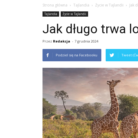
Strona główna
Tajlandia
Życie w Tajlandii
Jak d
Tajlandia
Życie w Tajlandii
Jak długo trwa lo
Przez
Redakcja
-
7 grudnia 2024
Podziel się na Facebooku
Tweet (Ćw