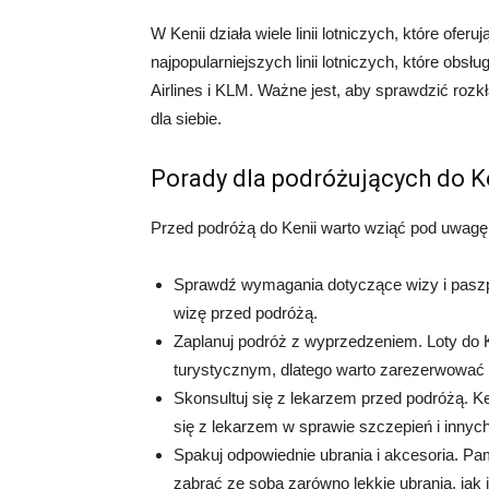
W Kenii działa wiele linii lotniczych, które ofer
najpopularniejszych linii lotniczych, które obsłu
Airlines i KLM. Ważne jest, aby sprawdzić rozk
dla siebie.
Porady dla podróżujących do K
Przed podróżą do Kenii warto wziąć pod uwagę k
Sprawdź wymagania dotyczące wizy i paszpo
wizę przed podróżą.
Zaplanuj podróż z wyprzedzeniem. Loty do 
turystycznym, dlatego warto zarezerwować b
Skonsultuj się z lekarzem przed podróżą. Ke
się z lekarzem w sprawie szczepień i innyc
Spakuj odpowiednie ubrania i akcesoria. Pam
zabrać ze sobą zarówno lekkie ubrania, jak