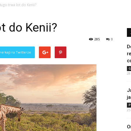
ługo trwa lot do Kenii?
t do Kenii?
285
0
D
ierkaj) na Twitterze
r
c
G
28
J
j
P
25
O