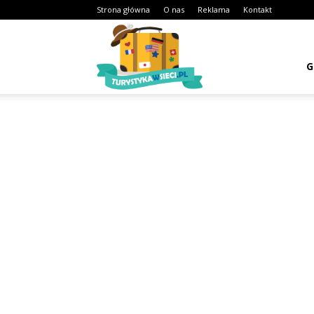
Strona główna
O nas
Reklama
Kontakt
Turystykawsieci.pl
G