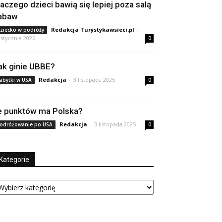
laczego dzieci bawią się lepiej poza salą
abaw
Redakcja Turystykawsieci.pl
-
ziecko w podróży
 stycznia 2026
0
ak ginie UBBE?
Redakcja
-
3 listopada 2025
abytki w USA
0
le punktów ma Polska?
Redakcja
-
3 listopada 2025
odróżowanie po USA
0
Kategorie
tegorie