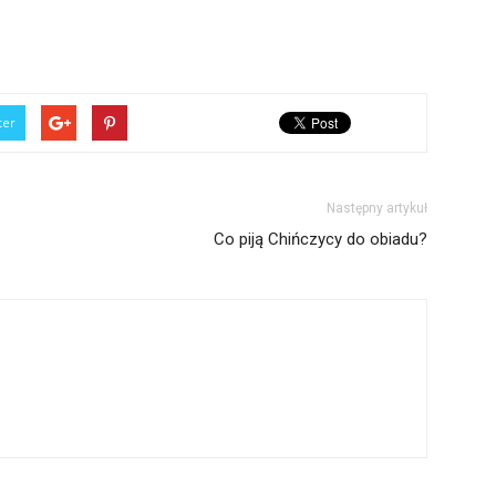
ter
Następny artykuł
Co piją Chińczycy do obiadu?