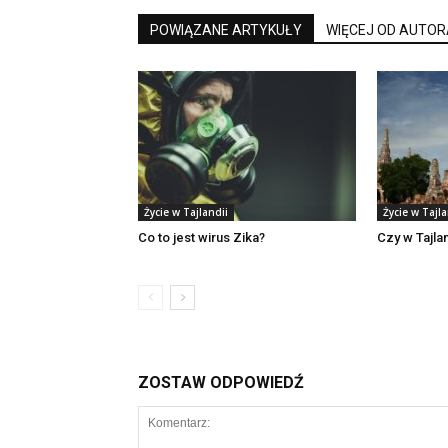
POWIĄZANE ARTYKUŁY
WIĘCEJ OD AUTOR
Życie w Tajlandii
Życie w Tajla
Co to jest wirus Zika?
Czy w Tajla
ZOSTAW ODPOWIEDŹ