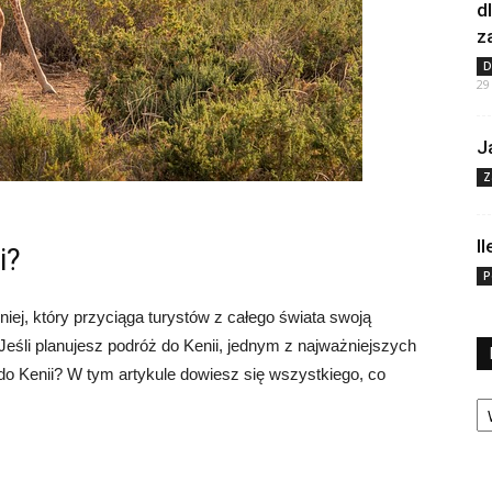
d
z
D
29
J
Z
I
i?
P
iej, który przyciąga turystów z całego świata swoją
 Jeśli planujesz podróż do Kenii, jednym z najważniejszych
ot do Kenii? W tym artykule dowiesz się wszystkiego, co
Ka