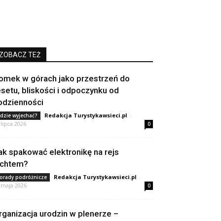
ZOBACZ TEŻ
omek w górach jako przestrzeń do
esetu, bliskości i odpoczynku od
odzienności
Redakcja Turystykawsieci.pl
-
dzie wyjechać?
 lipca 2026
0
ak spakować elektronikę na rejs
achtem?
Redakcja Turystykawsieci.pl
-
orady podróżnicze
 maja 2026
0
rganizacja urodzin w plenerze –