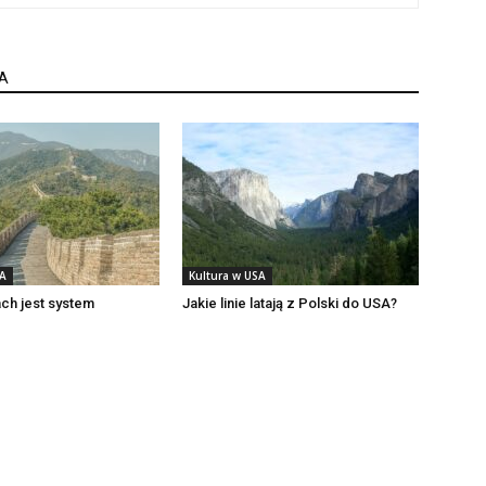
A
SA
Kultura w USA
ch jest system
Jakie linie latają z Polski do USA?