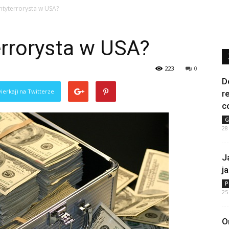
antyterrorysta w USA?
terrorysta w USA?
223
0
D
ierkaj) na Twitterze
r
c
G
28
J
j
P
25
O