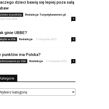
laczego dzieci bawią się lepiej poza salą
abaw
Redakcja Turystykawsieci.pl
-
ziecko w podróży
 stycznia 2026
0
ak ginie UBBE?
Redakcja
-
3 listopada 2025
abytki w USA
0
le punktów ma Polska?
Redakcja
-
3 listopada 2025
odróżowanie po USA
0
Kategorie
tegorie