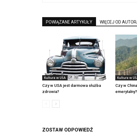
POWIĄZANE ARTYKUŁY
WIĘCEJ OD AUTOR
Kultura w USA
Kultura w U
Czy w USA jest darmowa służba
Czy w China
zdrowia?
emerytalny?
ZOSTAW ODPOWIEDŹ