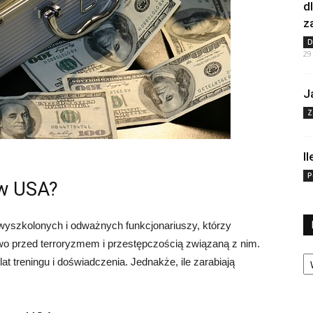
d
z
D
29
J
Z
I
P
 w USA?
 wyszkolonych i odważnych funkcjonariuszy, którzy
wo przed terroryzmem i przestępczością związaną z nim.
Ka
lat treningu i doświadczenia. Jednakże, ile zarabiają