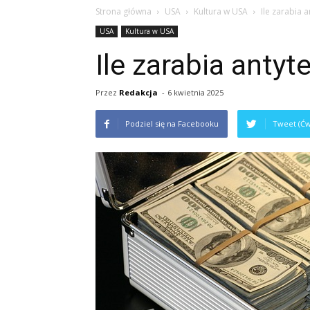
Strona główna
USA
Kultura w USA
Ile zarabia 
USA
Kultura w USA
Ile zarabia anty
Przez
Redakcja
-
6 kwietnia 2025
Podziel się na Facebooku
Tweet (Ćw