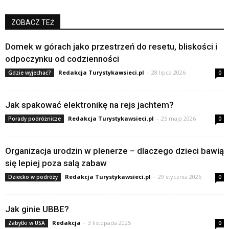
ZOBACZ TEŻ
Domek w górach jako przestrzeń do resetu, bliskości i
odpoczynku od codzienności
Redakcja Turystykawsieci.pl
-
28 lipca 2026
Gdzie wyjechać?
0
Jak spakować elektronikę na rejs jachtem?
Redakcja Turystykawsieci.pl
-
25 maja 2026
Porady podróżnicze
0
Organizacja urodzin w plenerze – dlaczego dzieci bawią
się lepiej poza salą zabaw
Redakcja Turystykawsieci.pl
-
29 stycznia 2026
Dziecko w podróży
0
Jak ginie UBBE?
Redakcja
-
3 listopada 2025
Zabytki w USA
0