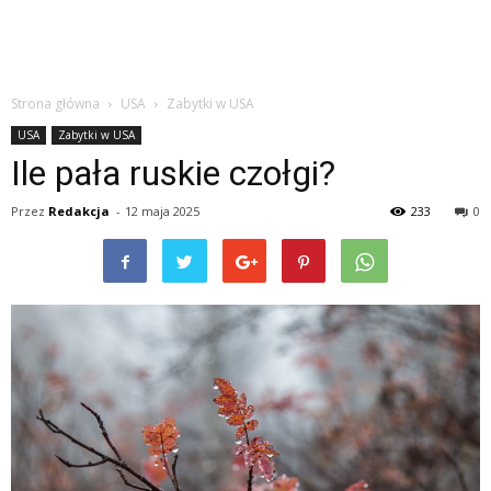
Strona główna
USA
Zabytki w USA
USA
Zabytki w USA
Ile pała ruskie czołgi?
Przez
Redakcja
-
12 maja 2025
233
0