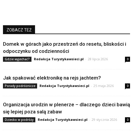
ZOBACZ TEŻ
Domek w górach jako przestrzeń do resetu, bliskości i
odpoczynku od codzienności
Redakcja Turystykawsieci.pl
-
28 lipca 2026
Gdzie wyjechać?
0
Jak spakować elektronikę na rejs jachtem?
Redakcja Turystykawsieci.pl
-
25 maja 2026
Porady podróżnicze
0
Organizacja urodzin w plenerze – dlaczego dzieci bawią
się lepiej poza salą zabaw
Redakcja Turystykawsieci.pl
-
29 stycznia 2026
Dziecko w podróży
0