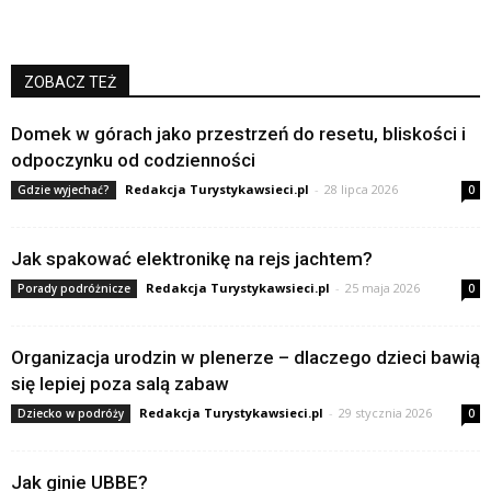
ZOBACZ TEŻ
Domek w górach jako przestrzeń do resetu, bliskości i
odpoczynku od codzienności
Redakcja Turystykawsieci.pl
-
28 lipca 2026
Gdzie wyjechać?
0
Jak spakować elektronikę na rejs jachtem?
Redakcja Turystykawsieci.pl
-
25 maja 2026
Porady podróżnicze
0
Organizacja urodzin w plenerze – dlaczego dzieci bawią
się lepiej poza salą zabaw
Redakcja Turystykawsieci.pl
-
29 stycznia 2026
Dziecko w podróży
0
Jak ginie UBBE?