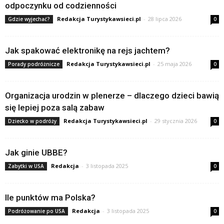
odpoczynku od codzienności
Redakcja Turystykawsieci.pl
-
28 lipca 2026
Gdzie wyjechać?
0
Jak spakować elektronikę na rejs jachtem?
Redakcja Turystykawsieci.pl
-
25 maja 2026
Porady podróżnicze
0
Organizacja urodzin w plenerze – dlaczego dzieci bawią
się lepiej poza salą zabaw
Redakcja Turystykawsieci.pl
-
29 stycznia 2026
Dziecko w podróży
0
Jak ginie UBBE?
Redakcja
-
3 listopada 2025
Zabytki w USA
0
Ile punktów ma Polska?
Redakcja
-
3 listopada 2025
Podróżowanie po USA
0