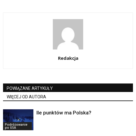
Redakcja
POWIĄZANE ARTYKUŁY
WIĘCEJ OD AUTORA
Ile punktów ma Polska?
Podróżowanie
po USA