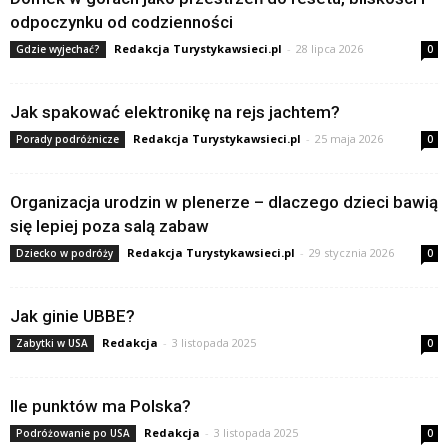
odpoczynku od codzienności
Redakcja Turystykawsieci.pl
-
28 lipca 2026
Gdzie wyjechać?
0
Jak spakować elektronikę na rejs jachtem?
Redakcja Turystykawsieci.pl
-
25 maja 2026
Porady podróżnicze
0
Organizacja urodzin w plenerze – dlaczego dzieci bawią
się lepiej poza salą zabaw
Redakcja Turystykawsieci.pl
-
29 stycznia 2026
Dziecko w podróży
0
Jak ginie UBBE?
Redakcja
-
3 listopada 2025
Zabytki w USA
0
Ile punktów ma Polska?
Redakcja
-
3 listopada 2025
Podróżowanie po USA
0