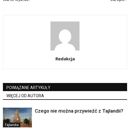
Redakcja
POWIĄZANE ARTYKUŁY
WIĘCEJ OD AUTORA
Czego nie można przywieźć z Tajlandii?
Tajlandia