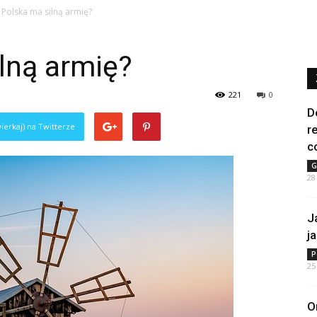
 Polska ma silną armię?
lną armię?
221
0
D
ierkaj) na Twitterze
r
c
G
28
J
j
P
25
O