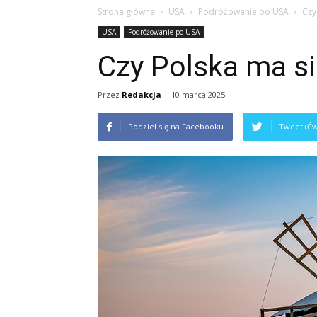
Strona główna
USA
Podróżowanie po USA
Czy
USA
Podróżowanie po USA
Czy Polska ma si
Przez
Redakcja
-
10 marca 2025
Podziel się na Facebooku
Tweet (Ćw