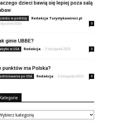
laczego dzieci bawią się lepiej poza salą
abaw
Redakcja Turystykawsieci.pl
-
ziecko w podróży
 stycznia 2026
0
ak ginie UBBE?
Redakcja
-
3 listopada 2025
abytki w USA
0
le punktów ma Polska?
Redakcja
-
3 listopada 2025
odróżowanie po USA
0
Kategorie
tegorie