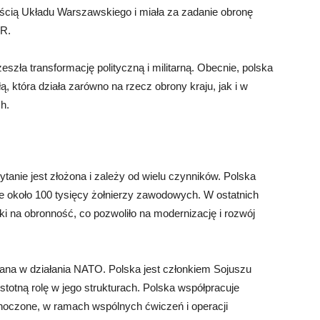
ścią Układu Warszawskiego i miała za zadanie obronę
RR.
zła transformację polityczną i militarną. Obecnie, polska
ą, która działa zarówno na rzecz obrony kraju, jak i w
h.
tanie jest złożona i zależy od wielu czynników. Polska
e około 100 tysięcy żołnierzy zawodowych. W ostatnich
i na obronność, co pozwoliło na modernizację i rozwój
ana w działania NATO. Polska jest członkiem Sojuszu
stotną rolę w jego strukturach. Polska współpracuje
ednoczone, w ramach wspólnych ćwiczeń i operacji