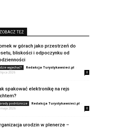
ZOBACZ TEŻ
omek w górach jako przestrzeń do
esetu, bliskości i odpoczynku od
odzienności
Redakcja Turystykawsieci.pl
-
dzie wyjechać?
 lipca 2026
0
ak spakować elektronikę na rejs
achtem?
Redakcja Turystykawsieci.pl
-
orady podróżnicze
 maja 2026
0
rganizacja urodzin w plenerze –