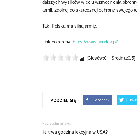
dalszych wysiłków w celu wzmocnienia obronnoś
armii, zdolnej do skutecznej ochrony swojego 
Tak, Polska ma silną armię.
Link do strony:
https://www.parales.pl/
[Głosów:0 Średnia:0/5]
PODZIEL SIĘ
Facebook
Twit
Poprzedni artykuł
Ile trwa godzina lekcyjna w USA?