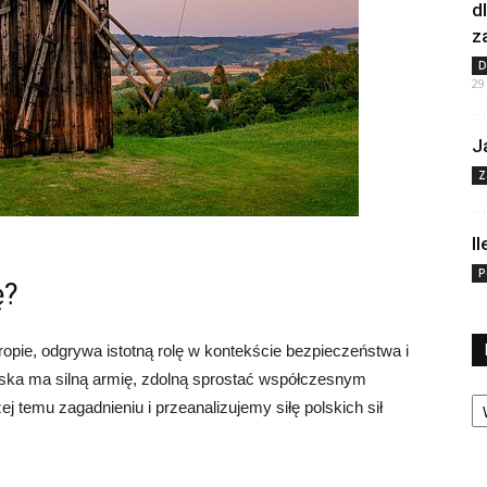
d
z
D
29
J
Z
I
P
ę?
opie, odgrywa istotną rolę w kontekście bezpieczeństwa i
olska ma silną armię, zdolną sprostać współczesnym
Ka
j temu zagadnieniu i przeanalizujemy siłę polskich sił