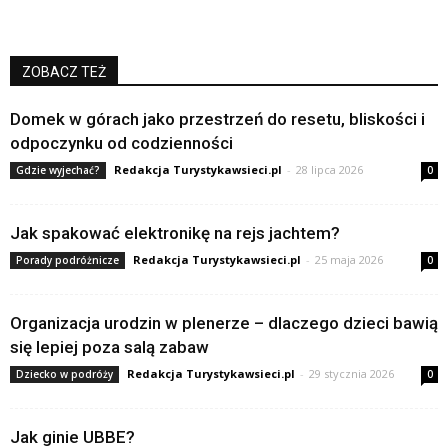
ZOBACZ TEŻ
Domek w górach jako przestrzeń do resetu, bliskości i
odpoczynku od codzienności
Redakcja Turystykawsieci.pl
-
28 lipca 2026
Gdzie wyjechać?
0
Jak spakować elektronikę na rejs jachtem?
Redakcja Turystykawsieci.pl
-
25 maja 2026
Porady podróżnicze
0
Organizacja urodzin w plenerze – dlaczego dzieci bawią
się lepiej poza salą zabaw
Redakcja Turystykawsieci.pl
-
29 stycznia 2026
Dziecko w podróży
0
Jak ginie UBBE?