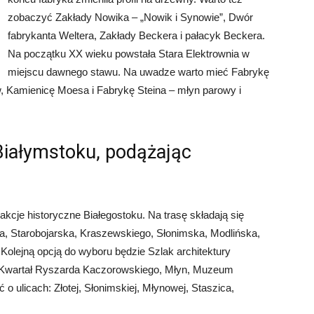
zobaczyć Zakłady Nowika – „Nowik i Synowie”, Dwór
fabrykanta Weltera, Zakłady Beckera i pałacyk Beckera.
Na początku XX wieku powstała Stara Elektrownia w
miejscu dawnego stawu. Na uwadze warto mieć Fabrykę
w, Kamienicę Moesa i Fabrykę Steina – młyn parowy i
Białymstoku, podążając
akcje historyczne Białegostoku. Na trasę składają się
wa, Starobojarska, Kraszewskiego, Słonimska, Modlińska,
olejną opcją do wyboru będzie Szlak architektury
, Kwartał Ryszarda Kaczorowskiego, Młyn, Muzeum
 ulicach: Złotej, Słonimskiej, Młynowej, Staszica,