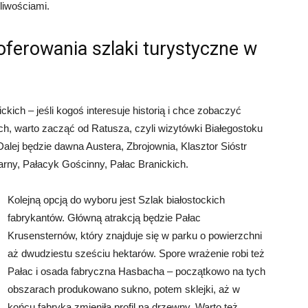
liwościami.
ferowania szlaki turystyczne w
ich – jeśli kogoś interesuje historią i chce zobaczyć
h, warto zacząć od Ratusza, czyli wizytówki Białegostoku
alej będzie dawna Austera, Zbrojownia, Klasztor Sióstr
arny, Pałacyk Gościnny, Pałac Branickich.
Kolejną opcją do wyboru jest Szlak białostockich
fabrykantów. Główną atrakcją będzie Pałac
Krusensternów, który znajduje się w parku o powierzchni
aż dwudziestu sześciu hektarów. Spore wrażenie robi też
Pałac i osada fabryczna Hasbacha – początkowo na tych
obszarach produkowano sukno, potem sklejki, aż w
końcu fabryka zmieniła profil na drzewny. Warto też