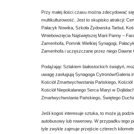
Przy małej ilości czasu można zdecydować się n
multikulturowość. Jest to skupisko atrakcji: C
Pałacyk Nowika, Szkoła Żydowska Tarbut, Kośc
Wniebowzięcia Najświętszej Marii Panny – Fa
Zamenhofa, Pomnik Wielkiej Synagogi, Pałacyk
Zamenhofa i uczęszczane przez niego Dawne 
Podążając Szlakiem białostockich świątyń, mo
uwagę zasługują Synagoga Cytronów/Galeria im
Kościół Zmartwychwstania Pańskiego, Kościół 
Kościół Niepokalanego Serca Maryi w Dojlida
Zmartwychwstania Pańskiego, Świętego Ducha
Jeśli kogoś interesuje sztuka, to może ją podzi
autobusowy lub rowerowy. W przypadku tego pi
tyle zwykle zajmuje przejście czterech kilometr