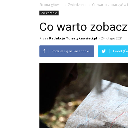
Strona główna
Zwiedzanie
Co warto zobaczyć w 
Zwiedzanie
Co warto zobacz
Przez
Redakcja Turystykawsieci.pl
-
24 lutego 2021
Podziel się na Facebooku
Tweet (Ćw