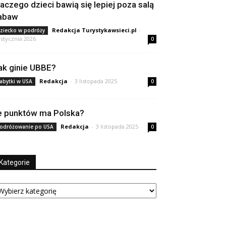
laczego dzieci bawią się lepiej poza salą
abaw
Redakcja Turystykawsieci.pl
-
ziecko w podróży
 stycznia 2026
0
ak ginie UBBE?
Redakcja
-
3 listopada 2025
abytki w USA
0
le punktów ma Polska?
Redakcja
-
3 listopada 2025
odróżowanie po USA
0
Kategorie
tegorie