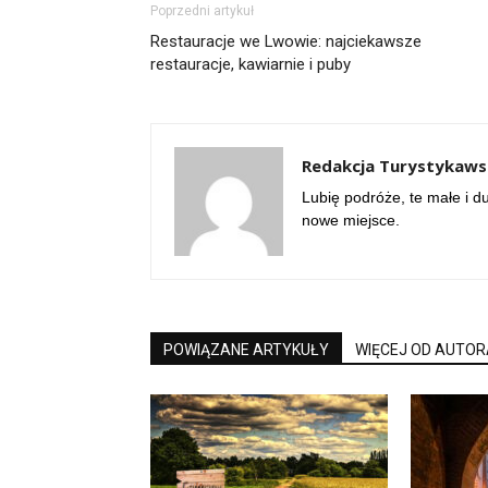
Poprzedni artykuł
Restauracje we Lwowie: najciekawsze
restauracje, kawiarnie i puby
Redakcja Turystykawsi
Lubię podróże, te małe i d
nowe miejsce.
POWIĄZANE ARTYKUŁY
WIĘCEJ OD AUTOR