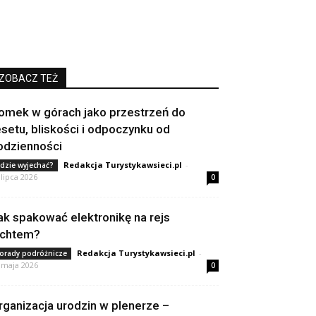
ZOBACZ TEŻ
omek w górach jako przestrzeń do
esetu, bliskości i odpoczynku od
odzienności
Redakcja Turystykawsieci.pl
-
dzie wyjechać?
 lipca 2026
0
ak spakować elektronikę na rejs
achtem?
Redakcja Turystykawsieci.pl
-
orady podróżnicze
 maja 2026
0
rganizacja urodzin w plenerze –