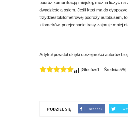
podróż komunikacją miejską, można liczyć na zo
dwadzieścia osiem. Jeśli ktoś ma do dyspozycj
trzydziestokilometrowej podroży autobusem, to
kilometrów, przejechanie trasy zajmuje mniej niż
_________________________
Artykuł powstał dzięki uprzejmości autorów bl
[Głosów:1 Średnia:5/5]
PODZIEL SIĘ
Facebook
Twit