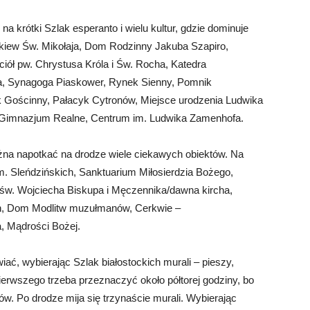
a krótki Szlak esperanto i wielu kultur, gdzie dominuje
erkiew Św. Mikołaja, Dom Rodzinny Jakuba Szapiro,
iół pw. Chrystusa Króla i Św. Rocha, Katedra
ra, Synagoga Piaskower, Rynek Sienny, Pomnik
 Gościnny, Pałacyk Cytronów, Miejsce urodzenia Ludwika
Gimnazjum Realne, Centrum im. Ludwika Zamenhofa.
żna napotkać na drodze wiele ciekawych obiektów. Na
. Sleńdzińskich, Sanktuarium Miłosierdzia Bożego,
św. Wojciecha Biskupa i Męczennika/dawna kircha,
ch, Dom Modlitw muzułmanów, Cerkwie –
, Mądrości Bożej.
wiać, wybierając Szlak białostockich murali – pieszy,
erwszego trzeba przeznaczyć około półtorej godziny, bo
ów. Po drodze mija się trzynaście murali. Wybierając