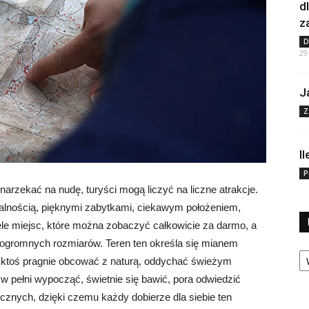
d
z
D
29
J
Z
I
P
arzekać na nudę, turyści mogą liczyć na liczne atrakcje.
ikalnością, pięknymi zabytkami, ciekawym położeniem,
wiele miejsc, które można zobaczyć całkowicie za darmo, a
 do ogromnych rozmiarów. Teren ten określa się mianem
Ka
li ktoś pragnie obcować z naturą, oddychać świeżym
w pełni wypocząć, świetnie się bawić, pora odwiedzić
ycznych, dzięki czemu każdy dobierze dla siebie ten