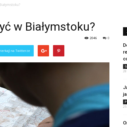
Białymstoku?
yć w Białymstoku?
2046
0
D
ierkaj) na Twitterze
r
c
G
28
J
j
P
25
O