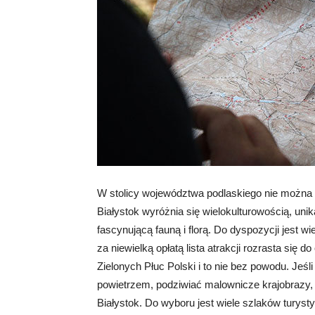
W stolicy województwa podlaskiego nie można n
Białystok wyróżnia się wielokulturowością, un
fascynującą fauną i florą. Do dyspozycji jest 
za niewielką opłatą lista atrakcji rozrasta się
Zielonych Płuc Polski i to nie bez powodu. Jeś
powietrzem, podziwiać malownicze krajobrazy, 
Białystok. Do wyboru jest wiele szlaków turyst