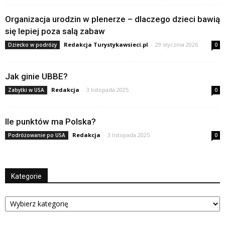
Organizacja urodzin w plenerze – dlaczego dzieci bawią
się lepiej poza salą zabaw
Redakcja Turystykawsieci.pl
-
29 stycznia 2026
Dziecko w podróży
0
Jak ginie UBBE?
Redakcja
-
3 listopada 2025
Zabytki w USA
0
Ile punktów ma Polska?
Redakcja
-
3 listopada 2025
Podróżowanie po USA
0
Kategorie
Kategorie