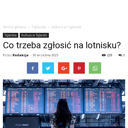
Strona główna
Tajlandia
Kultura w Tajlandii
Tajlandia
Kultura w Tajlandii
Co trzeba zgłosić na lotnisku?
Przez
Redakcja
-
30 września 2025
229
0