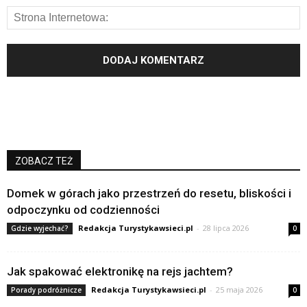
ZOBACZ TEŻ
Domek w górach jako przestrzeń do resetu, bliskości i
odpoczynku od codzienności
Redakcja Turystykawsieci.pl
-
28 lipca 2026
Gdzie wyjechać?
0
Jak spakować elektronikę na rejs jachtem?
Redakcja Turystykawsieci.pl
-
25 maja 2026
Porady podróżnicze
0