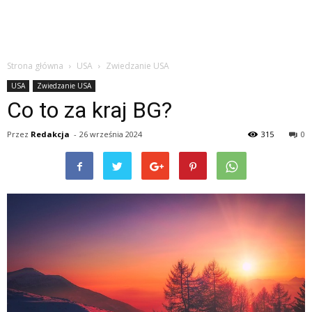
Strona główna
USA
Zwiedzanie USA
USA
Zwiedzanie USA
Co to za kraj BG?
Przez
Redakcja
-
26 września 2024
315
0