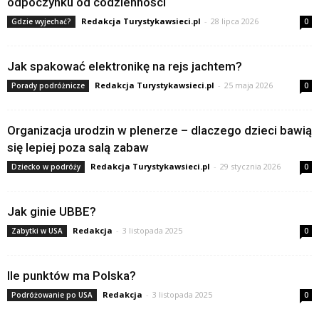
odpoczynku od codzienności
Redakcja Turystykawsieci.pl
-
28 lipca 2026
Gdzie wyjechać?
0
Jak spakować elektronikę na rejs jachtem?
Redakcja Turystykawsieci.pl
-
25 maja 2026
Porady podróżnicze
0
Organizacja urodzin w plenerze – dlaczego dzieci bawią
się lepiej poza salą zabaw
Redakcja Turystykawsieci.pl
-
29 stycznia 2026
Dziecko w podróży
0
Jak ginie UBBE?
Redakcja
-
3 listopada 2025
Zabytki w USA
0
Ile punktów ma Polska?
Redakcja
-
3 listopada 2025
Podróżowanie po USA
0