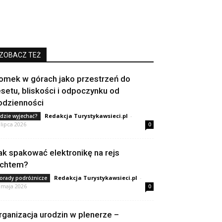
ZOBACZ TEŻ
omek w górach jako przestrzeń do
esetu, bliskości i odpoczynku od
odzienności
Redakcja Turystykawsieci.pl
-
dzie wyjechać?
 lipca 2026
0
ak spakować elektronikę na rejs
achtem?
Redakcja Turystykawsieci.pl
-
orady podróżnicze
 maja 2026
0
rganizacja urodzin w plenerze –