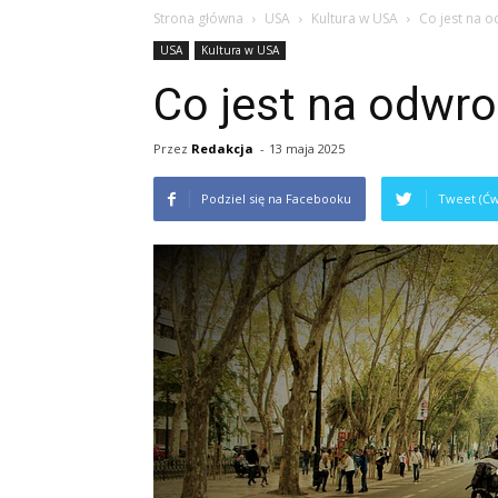
Strona główna
USA
Kultura w USA
Co jest na o
USA
Kultura w USA
Co jest na odwro
Przez
Redakcja
-
13 maja 2025
Podziel się na Facebooku
Tweet (Ćw