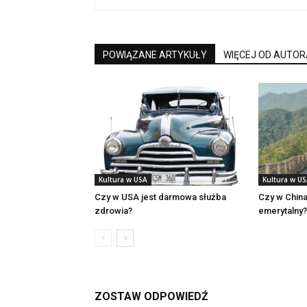
POWIĄZANE ARTYKUŁY
WIĘCEJ OD AUTOR
Kultura w USA
Kultura w U
Czy w USA jest darmowa służba
Czy w China
zdrowia?
emerytalny?
ZOSTAW ODPOWIEDŹ