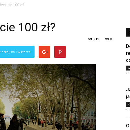
dwrocie 100 zł?
cie 100 zł?
215
0
D
ierkaj) na Twitterze
r
c
G
28
J
j
P
25
O