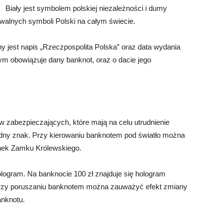
Biały jest symbolem polskiej niezależności i dumy
awalnych symboli Polski na całym świecie.
 jest napis „Rzeczpospolita Polska” oraz data wydania
rym obowiązuje dany banknot, oraz o dacie jego
w zabezpieczających, które mają na celu utrudnienie
dny znak. Przy kierowaniu banknotem pod światło można
nek Zamku Królewskiego.
ogram. Na banknocie 100 zł znajduje się hologram
 Przy poruszaniu banknotem można zauważyć efekt zmiany
anknotu.