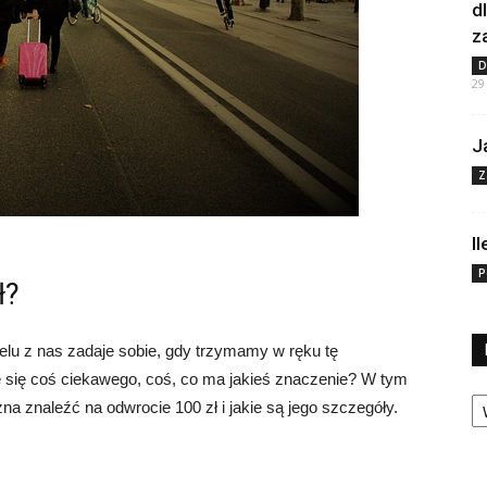
d
z
D
29
J
Z
I
P
ł?
wielu z nas zadaje sobie, gdy trzymamy w ręku tę
 się coś ciekawego, coś, co ma jakieś znaczenie? W tym
Ka
na znaleźć na odwrocie 100 zł i jakie są jego szczegóły.