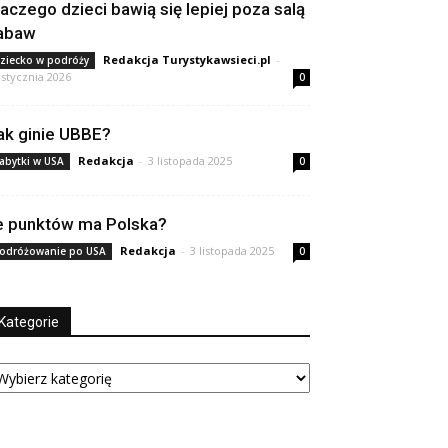
laczego dzieci bawią się lepiej poza salą
abaw
Redakcja Turystykawsieci.pl
-
ziecko w podróży
 stycznia 2026
0
ak ginie UBBE?
Redakcja
-
3 listopada 2025
abytki w USA
0
le punktów ma Polska?
Redakcja
-
3 listopada 2025
odróżowanie po USA
0
Kategorie
tegorie