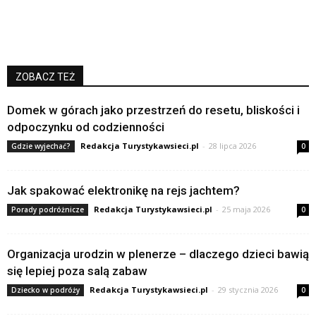
ZOBACZ TEŻ
Domek w górach jako przestrzeń do resetu, bliskości i
odpoczynku od codzienności
Redakcja Turystykawsieci.pl
-
28 lipca 2026
Gdzie wyjechać?
0
Jak spakować elektronikę na rejs jachtem?
Redakcja Turystykawsieci.pl
-
25 maja 2026
Porady podróżnicze
0
Organizacja urodzin w plenerze – dlaczego dzieci bawią
się lepiej poza salą zabaw
Redakcja Turystykawsieci.pl
-
29 stycznia 2026
Dziecko w podróży
0