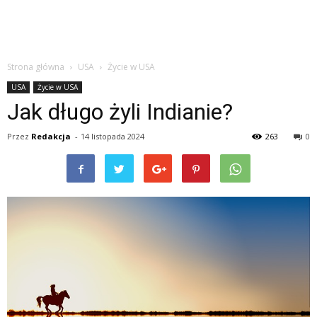
Strona główna
USA
Życie w USA
USA
Życie w USA
Jak długo żyli Indianie?
Przez
Redakcja
-
14 listopada 2024
263
0