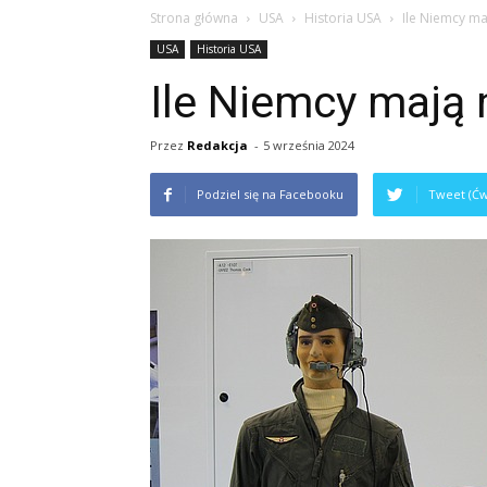
Strona główna
USA
Historia USA
Ile Niemcy m
USA
Historia USA
Ile Niemcy mają
Przez
Redakcja
-
5 września 2024
Podziel się na Facebooku
Tweet (Ćw