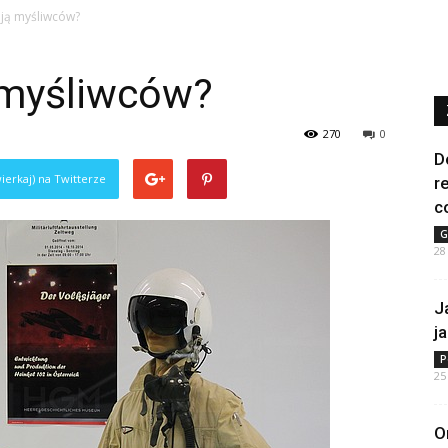
ają myśliwców?
 myśliwców?
270
0
D
ierkaj) na Twitterze
r
c
G
28
J
j
P
25
O