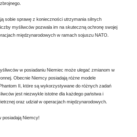
 zbrojnego.
ją sobie sprawę z konieczności utrzymania silnych
 liczby myśliwców pozwala im na skuteczną ochronę swojej
 operacjach międzynarodowych w ramach sojuszu NATO.
 myśliwców w posiadaniu Niemiec może ulegać zmianom w
 obronnej. Obecnie Niemcy posiadają różne modele
4 Phantom II, które są wykorzystywane do różnych zadań
liwców jest niezwykle istotne dla każdego państwa i
ietrznej oraz udział w operacjach międzynarodowych.
w posiadają Niemcy!