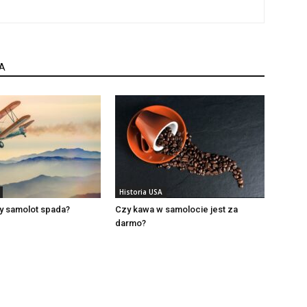
A
Historia USA
y samolot spada?
Czy kawa w samolocie jest za
darmo?