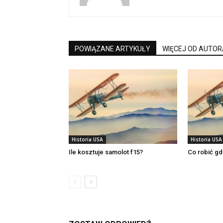
POWIĄZANE ARTYKUŁY
WIĘCEJ OD AUTOR
Historia USA
Historia USA
Ile kosztuje samolot f15?
Co robić gd