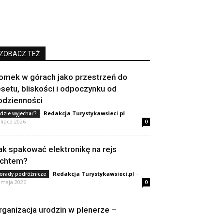
ZOBACZ TEŻ
omek w górach jako przestrzeń do
esetu, bliskości i odpoczynku od
odzienności
Redakcja Turystykawsieci.pl
-
dzie wyjechać?
 lipca 2026
0
ak spakować elektronikę na rejs
achtem?
Redakcja Turystykawsieci.pl
-
orady podróżnicze
 maja 2026
0
rganizacja urodzin w plenerze –