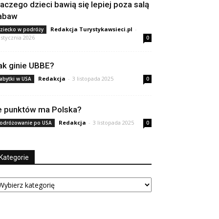
laczego dzieci bawią się lepiej poza salą
abaw
Redakcja Turystykawsieci.pl
-
ziecko w podróży
 stycznia 2026
0
ak ginie UBBE?
Redakcja
-
3 listopada 2025
abytki w USA
0
le punktów ma Polska?
Redakcja
-
3 listopada 2025
odróżowanie po USA
0
Kategorie
tegorie