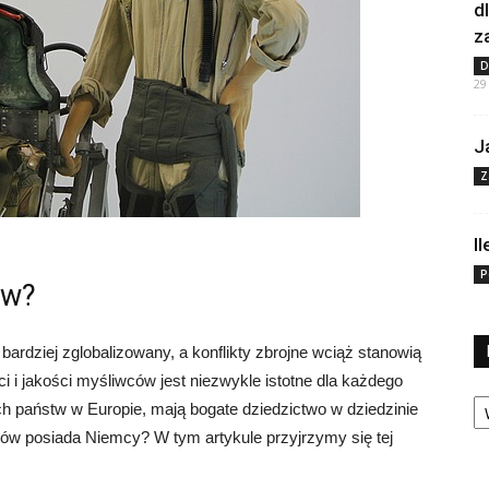
d
z
D
29
J
Z
I
P
ów?
bardziej zglobalizowany, a konflikty zbrojne wciąż stanowią
ci i jakości myśliwców jest niezwykle istotne dla każdego
Ka
ch państw w Europie, mają bogate dziedzictwo w dziedzinie
iwców posiada Niemcy? W tym artykule przyjrzymy się tej