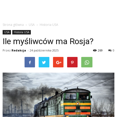
Strona główna
USA
Historia USA
USA
Historia USA
Ile myśliwców ma Rosja?
Przez
Redakcja
-
24 października 2025
269
0