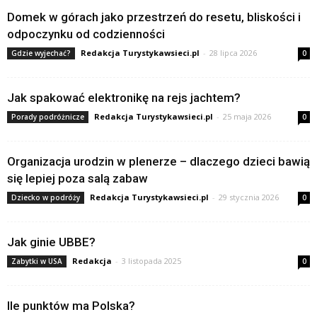
Domek w górach jako przestrzeń do resetu, bliskości i
odpoczynku od codzienności
Redakcja Turystykawsieci.pl
-
28 lipca 2026
Gdzie wyjechać?
0
Jak spakować elektronikę na rejs jachtem?
Redakcja Turystykawsieci.pl
-
25 maja 2026
Porady podróżnicze
0
Organizacja urodzin w plenerze – dlaczego dzieci bawią
się lepiej poza salą zabaw
Redakcja Turystykawsieci.pl
-
29 stycznia 2026
Dziecko w podróży
0
Jak ginie UBBE?
Redakcja
-
3 listopada 2025
Zabytki w USA
0
Ile punktów ma Polska?