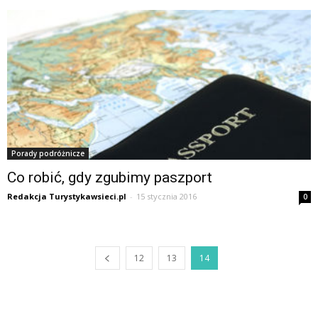
Porady podróżnicze
Co robić, gdy zgubimy paszport
Redakcja Turystykawsieci.pl
-
15 stycznia 2016
0
12
13
14