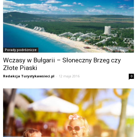
Porady podróżnicze
Wczasy w Bułgarii – Słoneczny Brzeg czy
Złote Piaski
Redakcja Turystykawsieci.pl
-
12 maja 2016
0