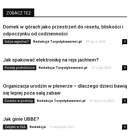
ZOBACZ TEŻ
Domek w górach jako przestrzeń do resetu, bliskości i
odpoczynku od codzienności
Redakcja Turystykawsieci.pl
-
28 lipca 2026
Gdzie wyjechać?
0
Jak spakować elektronikę na rejs jachtem?
Redakcja Turystykawsieci.pl
-
25 maja 2026
Porady podróżnicze
0
Organizacja urodzin w plenerze – dlaczego dzieci bawią
się lepiej poza salą zabaw
Redakcja Turystykawsieci.pl
-
29 stycznia 2026
Dziecko w podróży
0
Jak ginie UBBE?
Redakcja
-
3 listopada 2025
Zabytki w USA
0